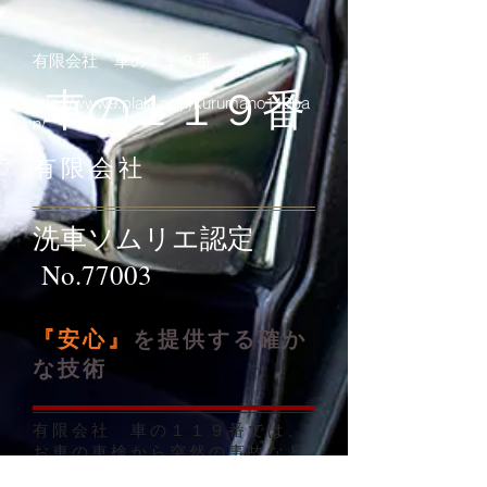
有限会社 車の１１９番
車の１１９番
http://www9.plala.or.jp/kurumano119ba
n/
有限会社
洗車ソムリエ認定
No.77003
『安心』
を提供する確か
な技術
有限会社 車の１１９番では、
お車の車検から突然の事故など
での板金塗装、また、タイヤ交