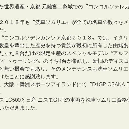
た世界遺産・京都 元離宮二条城での〝コンコルソデレ
２０１８年も〝洗車ソムリエ〟が全ての名車の数々をメ
た。
〝コンコルソデレガンツァ京都２０１８〟では、イタリ
教皇を輩出した歴史を持つ貴族が最初に所有した由緒あ
たった８台だけの限定生産のスペシャルモデル〝アルファロ
バイ トゥーリング〟のうち4台が集結し、新旧のディス
と無い機会でもあり、そのメンテナンスも洗車ソムリエ
けたことに感謝致します。
大阪・舞洲スポーツアイランドにて〝D1GP OSAKA D
。
 LC500と日産 ニスモGT-Rの車両を洗車ソムリエ資
いただきました。