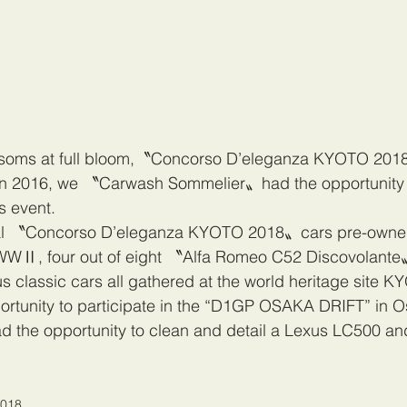
ossoms at full bloom,〝Concorso D’eleganza KYOTO 20
 in 2016, we 〝Carwash Sommelier〟had the opportunity 
is event.
al 〝Concorso D’eleganza KYOTO 2018〟cars pre-owned
 WWⅡ, four out of eight 〝Alfa Romeo C52 Discovolant
s classic cars all gathered at the world heritage site K
ortunity to participate in the “D1GP OSAKA DRIFT” in 
d the opportunity to clean and detail a Lexus LC500 an
18