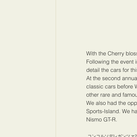
With the Cherry bl
Following the event
detail the cars for th
At the second annu
classic cars before
other rare and famou
We also had the opp
Sports-Island. We ha
Nismo GT-R.
コンコルソデレガンツァ20