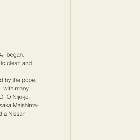
18〟began.
to clean and 
 by the pope, 
e〟with many 
YOTO Nijo-jo.
Osaka Maishima-
d a Nissan 