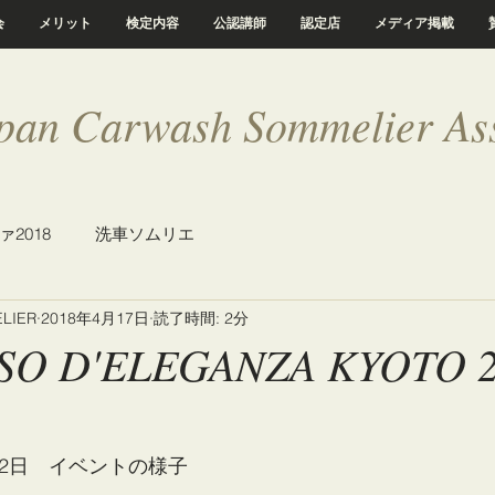
会
メリット
検定内容
公認講師
認定店
メディア掲載
pan Carwash Sommelier Ass
2018
洗車ソムリエ
LIER
2018年4月17日
読了時間: 2分
O D'ELEGANZA KYOTO 2
4月2日　イベントの様子 